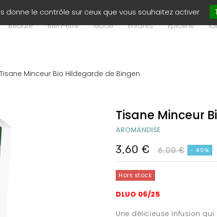
ous donne le contrôle sur ceux que vous souhaitez activer
Beauté
Bien-être
Mode
Enfants
Epicerie
Id
Tisane Minceur Bio Hildegarde de Bingen
Tisane Minceur B
AROMANDISE
3,60 €
6,00 €
- 40%
Hors stock
DLUO 06/25
Une délicieuse infusion qu