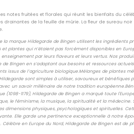
 notes fruitées et florales qui réunit les bienfaits du célè
és drainantes de la feuille de mûrie. La fleur de sureau noi
e.
e la marque Hildegarde de Bingen utilisent les ingrédients p
s et plantes qui n’étaient pas forcément disponibles en Eur
n enseignement par leurs flaveurs et leurs vertus. Nos produit
 de Bingen en s’adaptant aux besoins et ressources actuels.
ts issus de l’agriculture biologique.Mélanges de plantes médi
 Hildegarde sont simples à utiliser, savoureux et bénéfiques po
 avec un savoir millénaire de notre tradition européenne.B
 (1098-1179), Hildegarde de Bingen a marqué toute l'Europ
que, le féminisme, la musique, la spiritualité et la médecin
es dimensions physiques, psychologiques et spirituelles. 
vante. Elle garde une pertinence exceptionnelle à notre ép
. Célèbre en Europe du Nord, Hildegarde de Bingen est de p