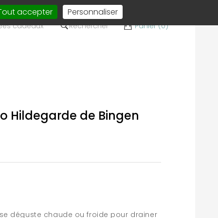
Tout accepter
Personnaliser
ées cadeaux
Rechercher
Panier (0)
io Hildegarde de Bingen
i se déguste chaude ou froide pour drainer