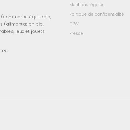
Mentions légales
Politique de confidentialité
s (commerce équitable,
CGV
es (alimentation bio,
ables, jeux et jouets
Presse
-mer.