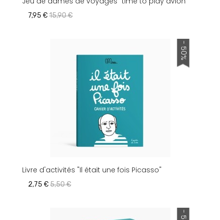
Jeu de dames de voyages "time to play avion"
7,95 €
15,90 €
- 50%
Livre d'activités "Il était une fois Picasso"
2,75 €
5,50 €
- 50%