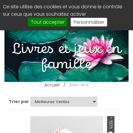
Panneau de gestion des cookies
Ce site utilise des cookies et vous donne le contrôle
0
Affi
sur ceux que vous souhaitez activer
le
Tout accepter
Personnaliser
men
de
navi
Livres et jeux en
famille
Accueil
/
Bien-être
Trier par
- 50%