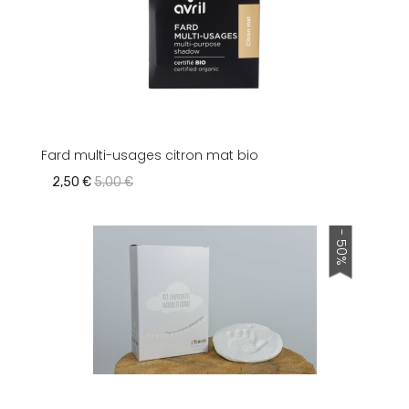
Fard multi-usages citron mat bio
2,50 €
5,00 €
- 50%