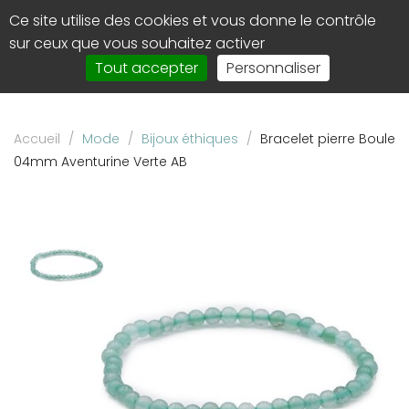
Panneau de gestion des cookies
Ce site utilise des cookies et vous donne le contrôle
0
Affi
sur ceux que vous souhaitez activer
le
Tout accepter
Personnaliser
men
de
navi
Accueil
/
Mode
/
Bijoux éthiques
/
Bracelet pierre Boule
04mm Aventurine Verte AB