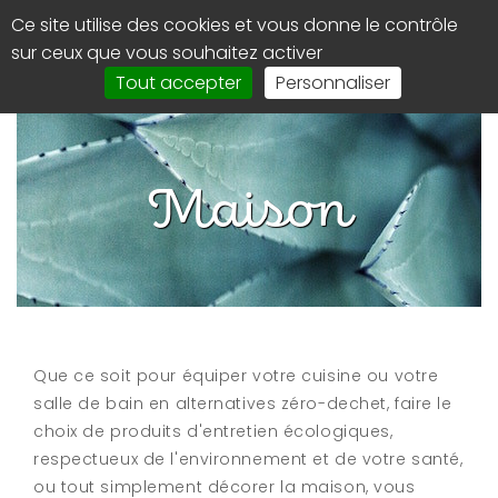
Panneau de gestion des cookies
Ce site utilise des cookies et vous donne le contrôle
0
Affi
sur ceux que vous souhaitez activer
le
Tout accepter
Personnaliser
men
de
navi
Maison
Que ce soit pour équiper votre cuisine ou votre
salle de bain en alternatives zéro-dechet, faire le
choix de produits d'entretien écologiques,
respectueux de l'environnement et de votre santé,
ou tout simplement décorer la maison, vous