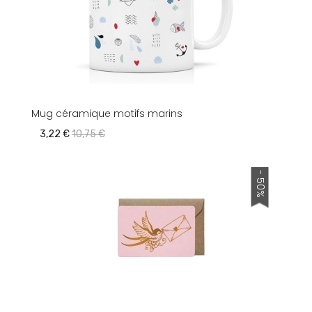
Mug céramique motifs marins
3,22 €
10,75 €
- 50%