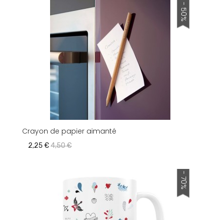
- 50%
Crayon de papier aimanté
2,25 €
4,50 €
- 70%