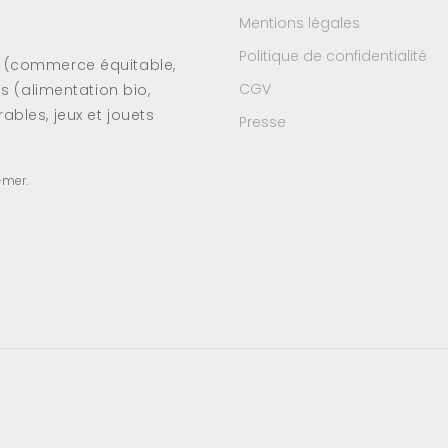
Mentions légales
Politique de confidentialité
s (commerce équitable,
CGV
es (alimentation bio,
ables, jeux et jouets
Presse
-mer.