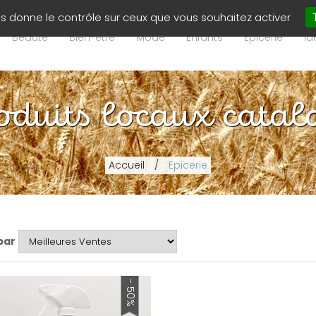
ous donne le contrôle sur ceux que vous souhaitez activer
Beauté
Bien-être
Mode
Enfants
Epicerie
Id
oduits locaux catal
Accueil
/
Epicerie
par
- 50%