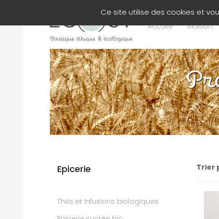
Panneau de gestion des cookies
Ce site utilise des cookies et v
Accueil
Maison
Pr
Trier 
Epicerie
Thés et infusions biologiques
Epicerie sucrée bio