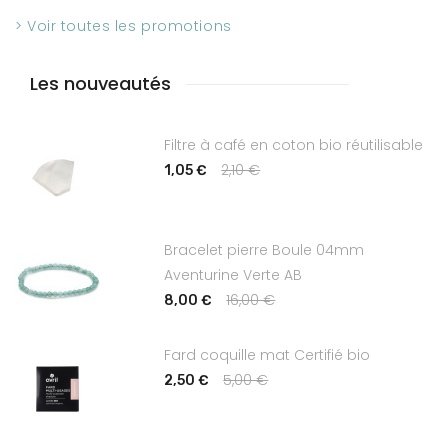
> Voir toutes les promotions
Les nouveautés
Filtre à café en coton bio réutilisable
2,10 €
1,05 €
Bracelet pierre Boule 04mm
Aventurine Verte AB
16,00 €
8,00 €
Fard coquille mat Certifié bio
5,00 €
2,50 €