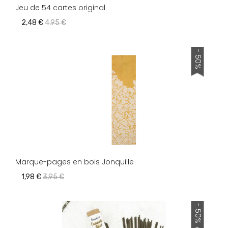
Jeu de 54 cartes original
2,48 €
4,95 €
- 50%
Marque-pages en bois Jonquille
1,98 €
3,95 €
- 50%