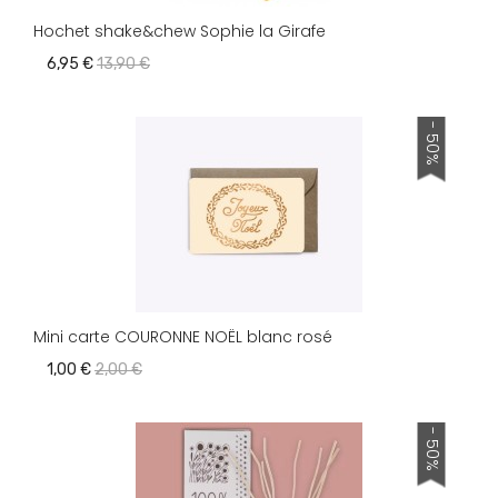
Hochet shake&chew Sophie la Girafe
6,95 €
13,90 €
- 50%
Mini carte COURONNE NOËL blanc rosé
1,00 €
2,00 €
- 50%