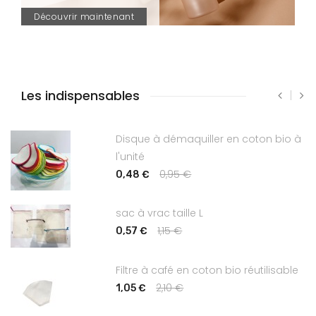
Découvrir maintenant
Les indispensables
Disque à démaquiller en coton bio à
l'unité
0,95 €
0,48 €
sac à vrac taille L
1,15 €
0,57 €
Filtre à café en coton bio réutilisable
2,10 €
1,05 €