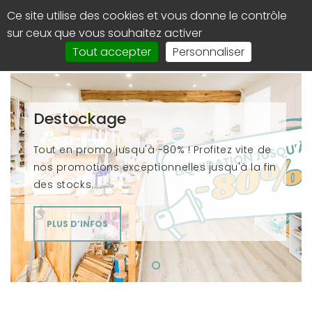
Panneau de gestion des cookies
Ce site utilise des cookies et vous donne le contrôle
0
Affi
sur ceux que vous souhaitez activer
le
Tout accepter
Personnaliser
men
de
navi
Destockage
Tout en promo jusqu'à -80% ! Profitez vite de
nos promotions exceptionnelles jusqu'à la fin
des stocks.
PLUS D’INFOS