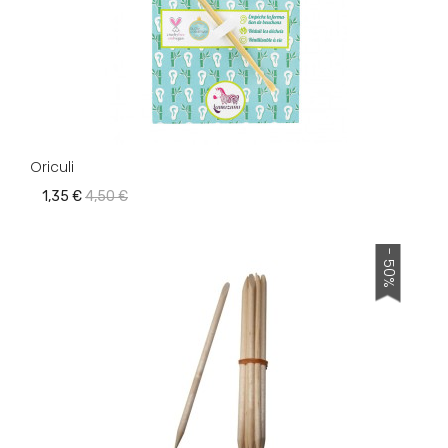
Oriculi
1,35 €
4,50 €
- 50%