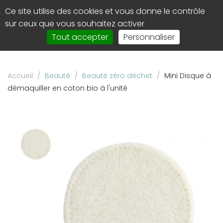
Panneau de gestion des cookies
Ce site utilise des cookies et vous donne le contrôle
0
Affi
sur ceux que vous souhaitez activer
le
Tout accepter
Personnaliser
men
de
navi
Accueil
/
Beauté
/
Beauté zéro déchet
/
Mini Disque à
démaquiller en coton bio à l'unité