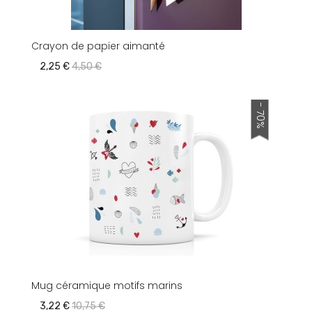
Crayon de papier aimanté
2,25 €
4,50 €
- 70%
Mug céramique motifs marins
3,22 €
10,75 €