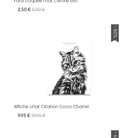
Fard coquille mat Certifié bio
2,50 €
5,00 €
- 50%
Affiche chat Citation Coco Chanel
9,95 €
19,90 €
- 50%