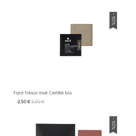
- 50%
Fard Trésor irisé Certifié bio
2,50 €
5,00 €
- 50%