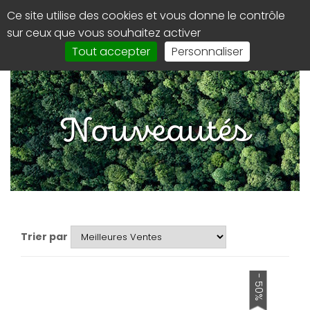
Panneau de gestion des cookies
Ce site utilise des cookies et vous donne le contrôle
0
Affi
sur ceux que vous souhaitez activer
le
Tout accepter
Personnaliser
men
de
navi
Nouveautés
Trier par
- 50%