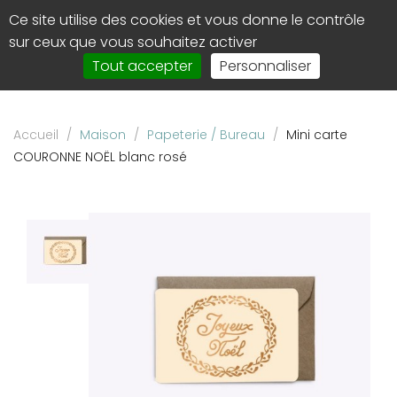
Panneau de gestion des cookies
Ce site utilise des cookies et vous donne le contrôle
0
Affi
sur ceux que vous souhaitez activer
le
Tout accepter
Personnaliser
men
de
navi
Accueil
/
Maison
/
Papeterie / Bureau
/
Mini carte
COURONNE NOËL blanc rosé