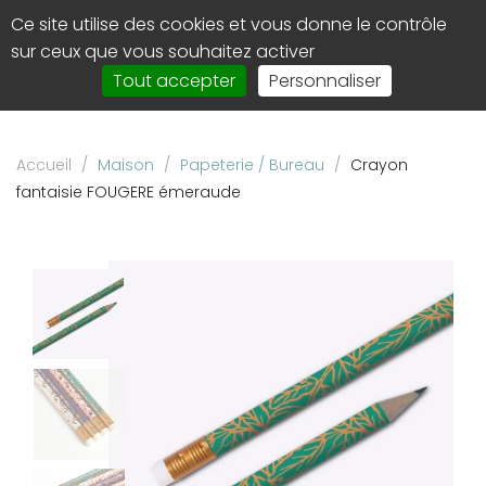
Panneau de gestion des cookies
Ce site utilise des cookies et vous donne le contrôle
0
Affi
sur ceux que vous souhaitez activer
le
Tout accepter
Personnaliser
men
de
navi
Accueil
/
Maison
/
Papeterie / Bureau
/
Crayon
fantaisie FOUGERE émeraude