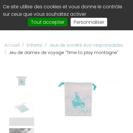
Panneau de gestion des cookies
Ce site utilise des cookies et vous donne le contrôle
0
Affi
sur ceux que vous souhaitez activer
le
Tout accepter
Personnaliser
men
de
navi
Accueil
/
Enfants
/
Jeux de société éco-responsables
/
Jeu de dames de voyage "Time to play montagne"