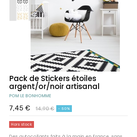
Pack de Stickers étoiles
argent/or/noir artisanal
POM LE BONHOMME
7,45 €
14,90 €
- 50%
Hors stock
Des autocollants faits à la main en France, sans