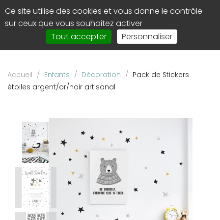
Panneau de gestion des cookies
Ce site utilise des cookies et vous donne le contrôle
0
Affi
sur ceux que vous souhaitez activer
le
Tout accepter
Personnaliser
men
de
navi
Accueil
/
Enfants
/
Décoration
/
Pack de Stickers
étoiles argent/or/noir artisanal