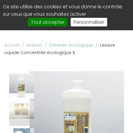
Panneau de gestion des cookies
Ce site utilise des cookies et vous donne le contrôle
0
Affi
sur ceux que vous souhaitez activer
le
Tout accepter
Personnaliser
men
de
navi
Accueil
/
Maison
/
Entretien écologique
/
Lessive
Liquide Concentrée écologique 1L