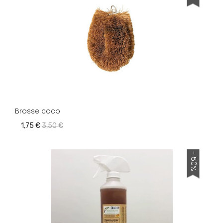
Brosse coco
1,75 €
3,50 €
- 50%