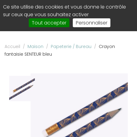
Panneau de gestion des cookies
Ce site utilise des cookies et vous donne le contrôle
0
Affi
sur ceux que vous souhaitez activer
le
Tout accepter
Personnaliser
men
de
navi
Accueil
/
Maison
/
Papeterie / Bureau
/
Crayon
fantaisie SENTEUR bleu