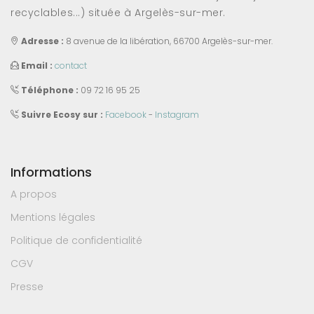
recyclables...) située à Argelès-sur-mer.
Adresse :
8 avenue de la libération, 66700 Argelès-sur-mer.
Email :
contact
Téléphone :
09 72 16 95 25
Suivre Ecosy sur :
Facebook
-
Instagram
Informations
A propos
Mentions légales
Politique de confidentialité
CGV
Presse