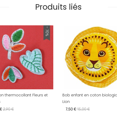
Produits liés
- 70%
n thermocollant Fleurs et
Bob enfant en coton biologi
s
Lion
 €
2,90 €
7,50 €
15,00 €