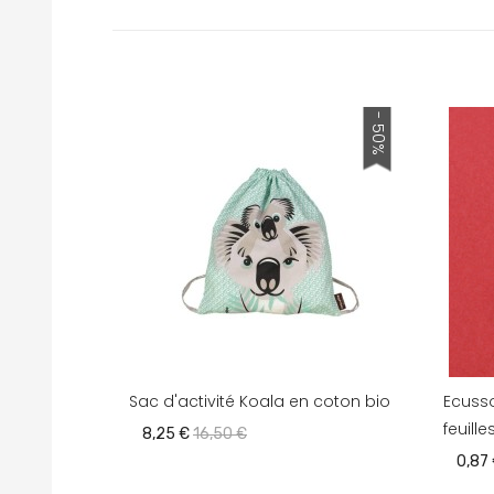
- 50%
Sac d'activité Koala en coton bio
Ecusso
feuille
8,25 €
16,50 €
0,87