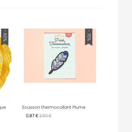
- 50%
- 70%
que
Ecusson thermocollant Plume
0,87 €
2,90 €