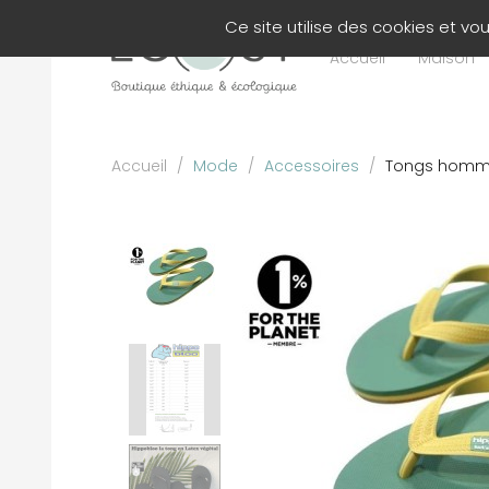
Panneau de gestion des cookies
Ce site utilise des cookies et v
Accueil
Maison
Accueil
/
Mode
/
Accessoires
/
Tongs homme 