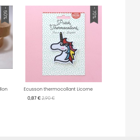
- 50%
- 70%
llon
Ecusson thermocollant Licorne
0,87 €
2,90 €