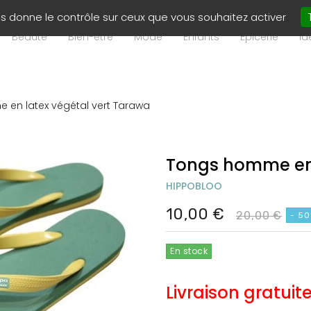
ous donne le contrôle sur ceux que vous souhaitez activer
Beauté
Bien-être
Mode
Enfants
Epicerie
Id
en latex végétal vert Tarawa
Tongs homme en 
HIPPOBLOO
10,00 €
20,00 €
- 5
En stock
Livraison gratuit