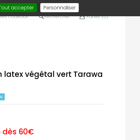
Tout accepter
Personnaliser
ées cadeaux
Rechercher
Panier (0)
latex végétal vert Tarawa
0%
e dès 60€