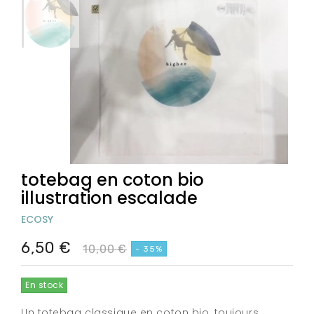
totebag en coton bio
illustration escalade
ECOSY
6,50 €
10,00 €
- 35%
En stock
Un totebag classique en coton bio, toujours