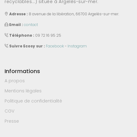
recyclables...) située à Argelès-sur-mer.
Adresse :
8 avenue de la libération, 66700 Argelès-sur-mer.
Email :
contact
Téléphone :
09 72 16 95 25
Suivre Ecosy sur :
Facebook
-
Instagram
Informations
A propos
Mentions légales
Politique de confidentialité
CGV
Presse