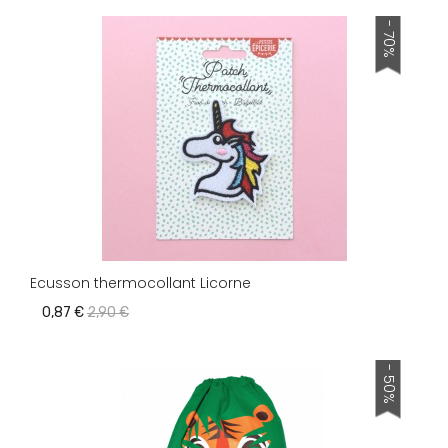
- 70%
Ecusson thermocollant Licorne
0,87 €
2,90 €
- 50%