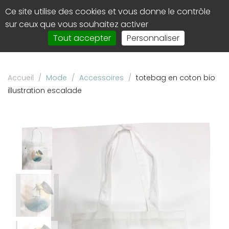
Panneau de gestion des cookies
Ce site utilise des cookies et vous donne le contrôle
0
Affi
sur ceux que vous souhaitez activer
le
Tout accepter
Personnaliser
men
de
navi
Accueil
/
Mode
/
Accessoires
/
totebag en coton bio
illustration escalade