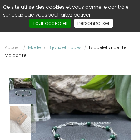
Panneau de gestion des cookies
Ce site utilise des cookies et vous donne le contrôle
0
Affi
sur ceux que vous souhaitez activer
le
Tout accepter
Personnaliser
men
de
navi
Accueil
/
Mode
/
Bijoux éthiques
/
Bracelet argenté
Malachite