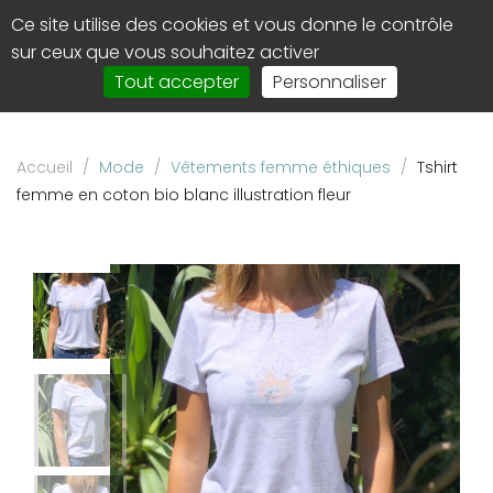
Panneau de gestion des cookies
Ce site utilise des cookies et vous donne le contrôle
0
Affi
sur ceux que vous souhaitez activer
le
Tout accepter
Personnaliser
men
de
navi
Accueil
/
Mode
/
Vêtements femme éthiques
/
Tshirt
femme en coton bio blanc illustration fleur