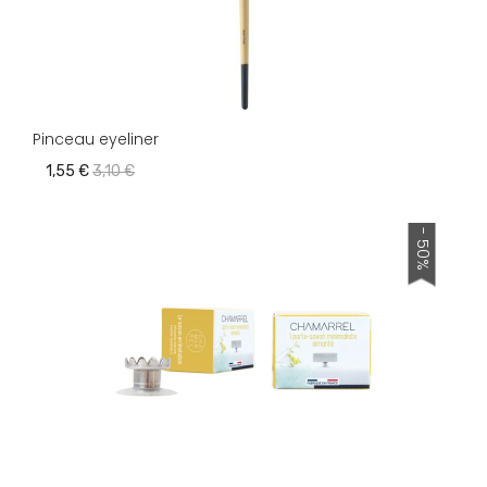
Pinceau eyeliner
1,55 €
3,10 €
- 50%