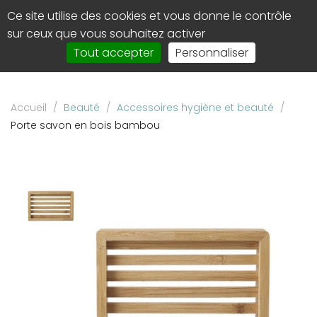
Panneau de gestion des cookies
Ce site utilise des cookies et vous donne le contrôle
0
Affi
sur ceux que vous souhaitez activer
le
Tout accepter
Personnaliser
men
de
navi
Accueil
/
Beauté
/
Accessoires hygiène et beauté
/
Porte savon en bois bambou