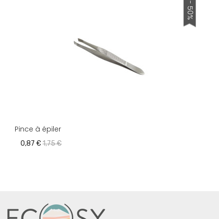
- 50%
Pince à épiler
0,87 €
1,75 €