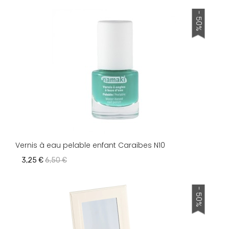
- 50%
Vernis à eau pelable enfant Caraibes N10
3,25 €
6,50 €
- 50%