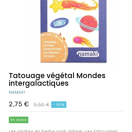
Tatouage végétal Mondes
intergalactiques
NAMAKI
2,75 €
5,50 €
- 50%
En stock
Les pirates en herbe vont adorer ces tatouages