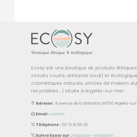
Ecosy est une boutique de produits éthique
circuits courts, artisanat local) et écologiqu
cosmétiques naturels, articles de maison dur
recyclables...) située à Argelès-sur-mer.
Adresse :
8 avenue de la libération, 66700 Argelès-sur
Email :
contact
Téléphone :
09 72 16 95 25
Suivre Ecosy sur :
Facebook
-
Instagram