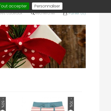
Tout accepter
Personnaliser
ées cadeaux
Rechercher
Panier (0)
- 50%
- 70%