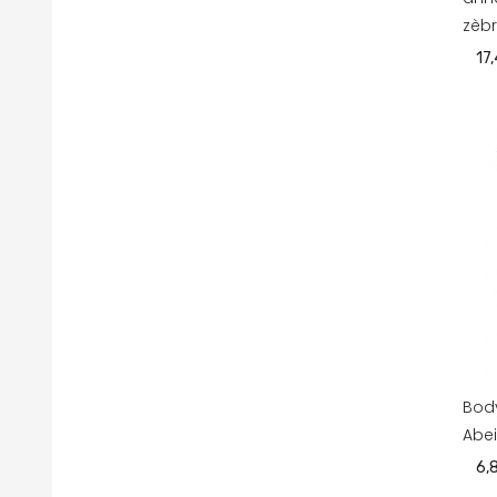
zèb
17
Bod
Abei
6,