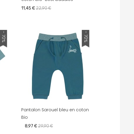
11,45 €
22,90 €
- 70%
- 70%
Pantalon Sarouel bleu en coton
Bio
8,97 €
29,90 €