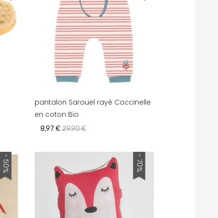
pantalon Sarouel rayé Coccinelle
en coton Bio
8,97 €
29,90 €
- 50%
- 70%