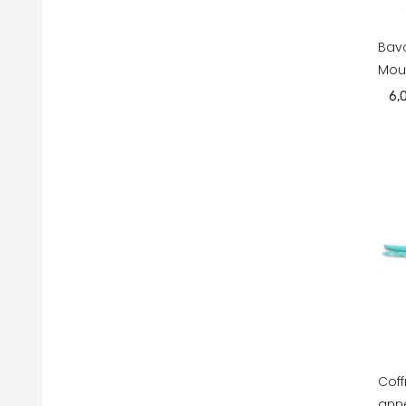
Bavo
Mou
6,
Cof
anne