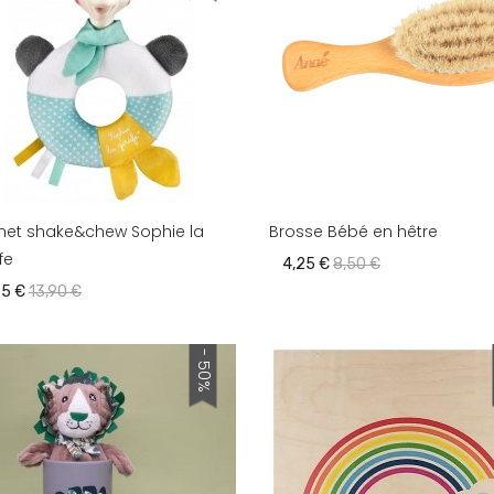
het shake&chew Sophie la
Brosse Bébé en hêtre
fe
4,25 €
8,50 €
95 €
13,90 €
- 50%