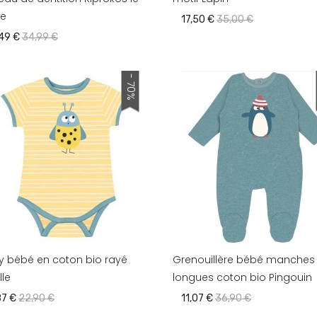
re
17,50 €
35,00 €
,49 €
34,99 €
- 70%
y bébé en coton bio rayé
Grenouillère bébé manches
lle
longues coton bio Pingouin
87 €
22,90 €
11,07 €
36,90 €