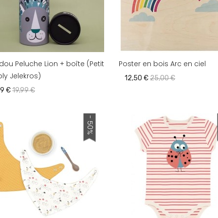
ou Peluche Lion + boîte (Petit
Poster en bois Arc en ciel
ly Jelekros)
12,50 €
25,00 €
99 €
19,99 €
- 50%