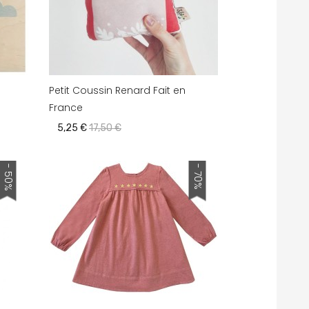
Petit Coussin Renard Fait en
France
5,25 €
17,50 €
- 50%
- 70%