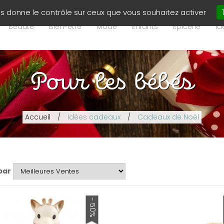
ous donne le contrôle sur ceux que vous souhaitez activer
Beauté
Bien-être
Mode
Enfants
Epicerie
Id
Pour les bébés
Accueil
/
Idées cadeaux
/
Cadeaux de Noël
par
- 50%