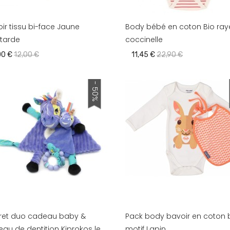
ir tissu bi-face Jaune
Body bébé en coton Bio ray
tarde
coccinelle
00 €
12,00 €
11,45 €
22,90 €
- 50%
fret duo cadeau baby &
Pack body bavoir en coton 
au de dentition Kiprokos le
motif Lapin