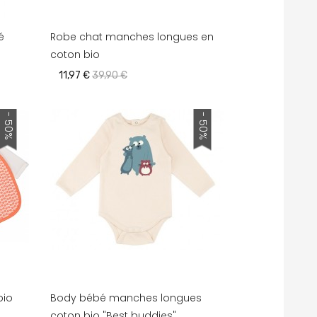
é
Robe chat manches longues en
coton bio
11,97 €
39,90 €
- 50%
- 50%
bio
Body bébé manches longues
coton bio "Best buddies"