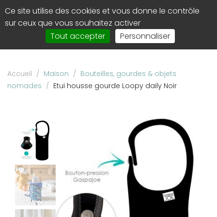
Panneau de gestion des cookies
Ce site utilise des cookies et vous donne le contrôle
0
Affi
sur ceux que vous souhaitez activer
le
Tout accepter
Personnaliser
men
de
navi
Accueil
/
Maison
/
Bouteilles, gourdes & objets
nomades
/
Etui housse gourde Loopy daily Noir