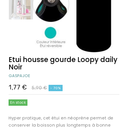
Etui housse gourde Loopy daily
Noir
GASPAJOE
1,77 €
5,90 €
- 70%
En stock
Hyper pratique, cet étui en néoprène permet de
conserver la boisson plus longtemps à bonne