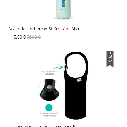
Bouteille isotherme 500ml Kids Skate
15,50 €
31,00 €
- 70%
Etui housse gourde Loopy daily Noir