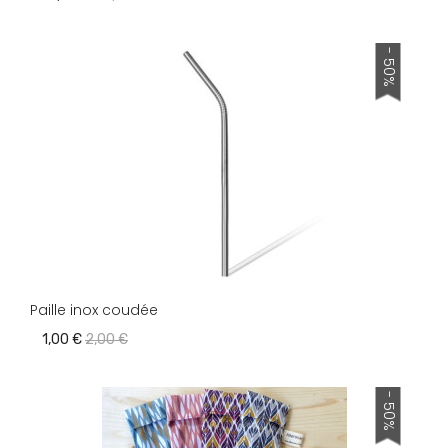
- 50%
Paille inox coudée
1,00 €
2,00 €
- 50%