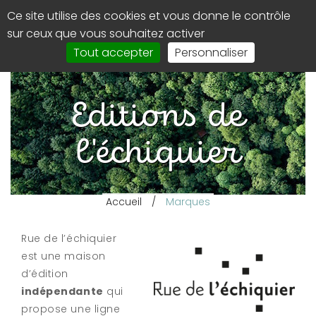
Panneau de gestion des cookies
Ce site utilise des cookies et vous donne le contrôle
0
Affi
sur ceux que vous souhaitez activer
le
Tout accepter
Personnaliser
men
de
navi
Editions de
l'échiquier
Accueil
/
Marques
Rue de l’échiquier
est une maison
d’édition
indépendante
qui
propose une ligne